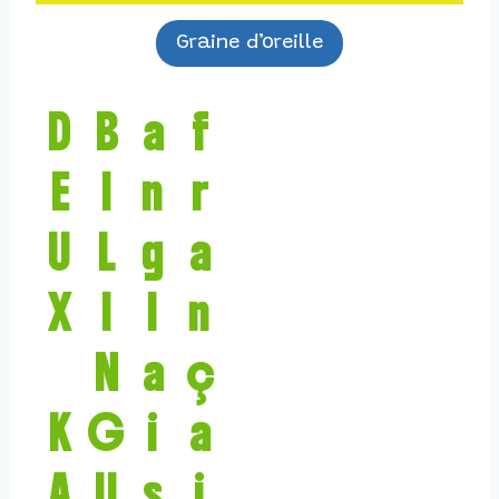
Graine d’oreille
s
français